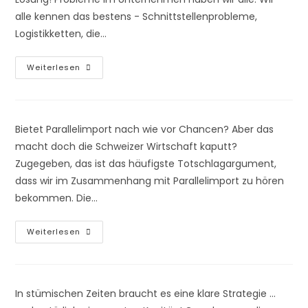
alle kennen das bestens - Schnittstellenprobleme,
Logistikketten, die…
Wie
Weiterlesen
Funktioniert
Die
Zusammenarbeit
Mit
SimplyProjects?
Bietet Parallelimport nach wie vor Chancen? Aber das
macht doch die Schweizer Wirtschaft kaputt?
Zugegeben, das ist das häufigste Totschlagargument,
dass wir im Zusammenhang mit Parallelimport zu hören
bekommen. Die…
Parallelimport
Weiterlesen
–
Mythos
Oder
Echte
Chance?
In stümischen Zeiten braucht es eine klare Strategie ...