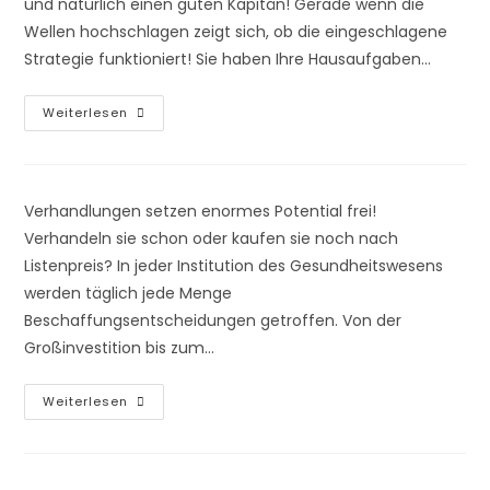
und natürlich einen guten Kapitän! Gerade wenn die
Wellen hochschlagen zeigt sich, ob die eingeschlagene
Strategie funktioniert! Sie haben Ihre Hausaufgaben…
In
Weiterlesen
Der
Krise
Ist
Nach
Der
Krise
Verhandlungen setzen enormes Potential frei!
–
Verlieren
Verhandeln sie schon oder kaufen sie noch nach
Sie
Listenpreis? In jeder Institution des Gesundheitswesens
Ihre
Strategie
werden täglich jede Menge
Nicht
Aus
Beschaffungsentscheidungen getroffen. Von der
Den
Augen!
Großinvestition bis zum…
Verhandlungen
Weiterlesen
Im
Gesundheitswesen?
Das
Macht
Man