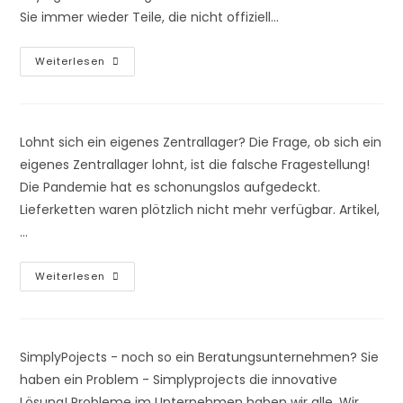
Sie immer wieder Teile, die nicht offiziell…
So
Weiterlesen
Erkennen
Und
Verhindern
Sie
Die
3
Lohnt sich ein eigenes Zentrallager? Die Frage, ob sich ein
Typen
Von
eigenes Zentrallager lohnt, ist die falsche Fragestellung!
Maverick
Die Pandemie hat es schonungslos aufgedeckt.
Buying!
Lieferketten waren plötzlich nicht mehr verfügbar. Artikel,
…
Braucht
Weiterlesen
Jedes
Haus
Ein
Eigenes
Zentrallager?
SimplyPojects - noch so ein Beratungsunternehmen? Sie
haben ein Problem - Simplyprojects die innovative
Lösung! Probleme im Unternehmen haben wir alle. Wir