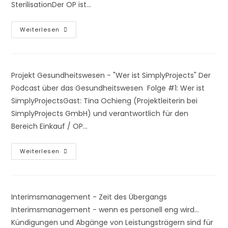
SterilisationDer OP ist…
Projekt
Weiterlesen
Gesundheitswesen
–
OP
Bewirtschaftung
Projekt Gesundheitswesen - "Wer ist SimplyProjects" Der
Podcast über das Gesundheitswesen Folge #1: Wer ist
SimplyProjectsGast: Tina Ochieng (Projektleiterin bei
SimplyProjects GmbH) und verantwortlich für den
Bereich Einkauf / OP…
Projekt
Weiterlesen
Gesundheitswesen
–
Der
Podcast
Von
SimplyProjects
Interimsmanagement - Zeit des Übergangs
Interimsmanagement - wenn es personell eng wird...
Kündigungen und Abgänge von Leistungsträgern sind für