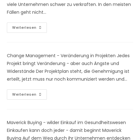
viele Unternehmen schwer zu verkraften. In den meisten
Fällen geht nicht…
Interimsmanagement
Weiterlesen
–
Risiko
Oder
Chance?
Change Management - Veränderung in Projekten Jedes
Projekt bringt Veränderung - aber auch Ängste und
Widerstände Der Projektplan steht, die Genehmigung ist
erteilt, jetzt muss nur noch kommuniziert werden und…
Wenn
Weiterlesen
Projekte
Veränderung
Bringen
–
Widerstand
Im
Maverick Buying - wilder Einkauf im Gesundheitswesen
Change
Management!
Einkaufen kann doch jeder - damit beginnt Maverick
Buying Auf dem Weg durch ihr Unternehmen entdecken