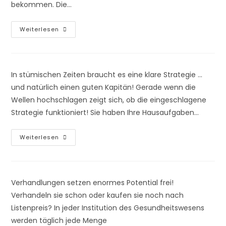
bekommen. Die…
Parallelimport
Weiterlesen
–
Mythos
Oder
Echte
Chance?
In stümischen Zeiten braucht es eine klare Strategie ...
und natürlich einen guten Kapitän! Gerade wenn die
Wellen hochschlagen zeigt sich, ob die eingeschlagene
Strategie funktioniert! Sie haben Ihre Hausaufgaben…
In
Weiterlesen
Der
Krise
Ist
Nach
Der
Krise
Verhandlungen setzen enormes Potential frei!
–
Verlieren
Verhandeln sie schon oder kaufen sie noch nach
Sie
Listenpreis? In jeder Institution des Gesundheitswesens
Ihre
Strategie
werden täglich jede Menge
Nicht