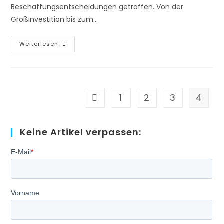
Aus
Beschaffungsentscheidungen getroffen. Von der
Den
Augen!
Großinvestition bis zum…
Verhandlungen
Weiterlesen
Im
Gesundheitswesen?
Das
Macht
Man
Doch
Nicht!
1
2
3
4
Zur vorherigen Seite
Keine Artikel verpassen: