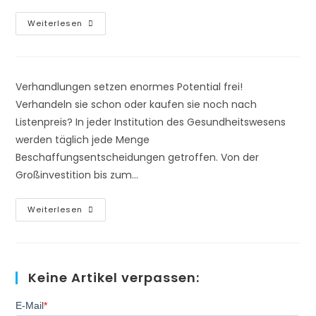
In
Weiterlesen
Der
Krise
Ist
Nach
Der
Krise
Verhandlungen setzen enormes Potential frei!
–
Verlieren
Verhandeln sie schon oder kaufen sie noch nach
Sie
Listenpreis? In jeder Institution des Gesundheitswesens
Ihre
Strategie
werden täglich jede Menge
Nicht
Aus
Beschaffungsentscheidungen getroffen. Von der
Den
Augen!
Großinvestition bis zum…
Verhandlungen
Weiterlesen
Im
Gesundheitswesen?
Das
Macht
Man
Doch
Keine Artikel verpassen:
Nicht!