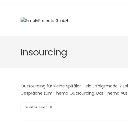
Zum
Inhalt
springen
Insourcing
Outsourcing für kleine Spitäler - ein Erfolgsmodell? Lo
Gespräche zum Thema Outsourcing. Das Thema Auslag
Outsourcing
Weiterlesen
Für
Kleine
Spitäler
–
Ein