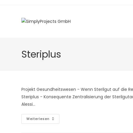
Zum
Inhalt
springen
Steriplus
Projekt Gesundheitswesen - Wenn Sterilgut auf die R
Steriplus - Konsequente Zentralisierung der Sterilgu
Alessi…
Projekt
Weiterlesen
Gesundheitswesen
–
Steriplus