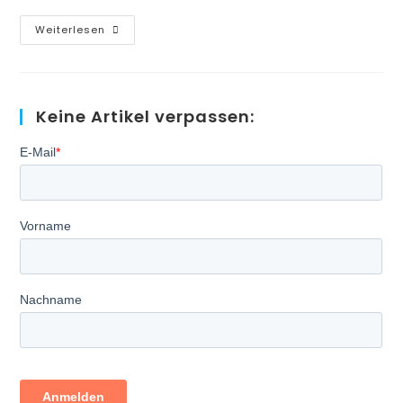
So
Weiterlesen
Erkennen
Und
Verhindern
Sie
Die
3
Keine Artikel verpassen:
Typen
Von
Maverick
Buying!