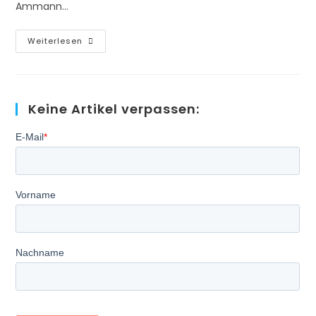
Ammann…
Projekt
Weiterlesen
Gesundheitswesen
–
Der
Schwierige
Umgang
Mit
Keine Artikel verpassen:
Fehlern…