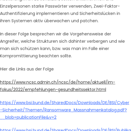
Einzelpersonen starke Passwörter verwenden, Zwei-Faktor-
Authentifizierung implementieren und Sicherheitslücken in
ihren Systemen aktiv überwachen und patchen.
In dieser Folge besprechen wir die Vorgehensweise der
Angreifer, welche Strukturen sich dahinter verbergen und wie
man sich schützen kann, bzw. was man im Falle einer
Kompromittierung beachten sollte.
Hier die Links aus der Folge
https://www.ncsc.admin.ch/ncsc/de/home/aktuell/im-
fokus/2022/empfehlungen-gesundheitssektor.html
https://www.bsi.bund.de/SharedDocs/Downloads/DE/BSI/Cyber
-Sicherheit/Themen/Ransomware_Massnahmenkatalog.pdf?
__blob=publicationFile&v=2
https://www.bsi.bund.de/SharedDocs/Downloads/DE/BSI/Publika